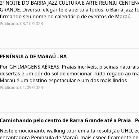
2ª NOITE DO BARRA JAZZ CULTURA E ARTE REUNIU CENTE
GRANDE. Diverso, elegante e aberto a todos, o Barra Jazz fo
firmando seu nome no calendário de eventos de Maraú.
Publicado: 08/10/2023
PENÍNSULA DE MARAÚ - BA
Por GH IMAGENS AÉREAS. Praias incríveis, piscinas naturais,
desertas e um pôr do sol de emocionar. Tudo regado ao ma
Maraú é um destino espetacular e um dos mais lindos
Publicado: 01/09/2023
Caminhando pelo centro de Barra Grande até a Praia - Pe
Neste emocionante walking tour em alta resolução UHD, eu
encantadora Península de Maraú, mais especificamente pel