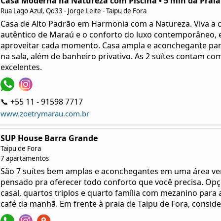
Casa Moderna na Natureza com Piscina • 5 min da Praia
Rua Lago Azul, Qd33 - Jorge Leite - Taipu de Fora
Casa de Alto Padrão em Harmonia com a Natureza. Viva a 
autêntico de Maraú e o conforto do luxo contemporâneo, 
aproveitar cada momento. Casa ampla e aconchegante para
na sala, além de banheiro privativo. As 2 suítes contam co
excelentes.
📞 +55 11 - 91598 7717
www.zoetrymarau.com.br
SUP House Barra Grande
Taipu de Fora
7 apartamentos
São 7 suítes bem amplas e aconchegantes em uma área ve
pensado pra oferecer todo conforto que você precisa. Op
casal, quartos triplos e quarto família com mezanino para a
café da manhã. Em frente à praia de Taipu de Fora, conside