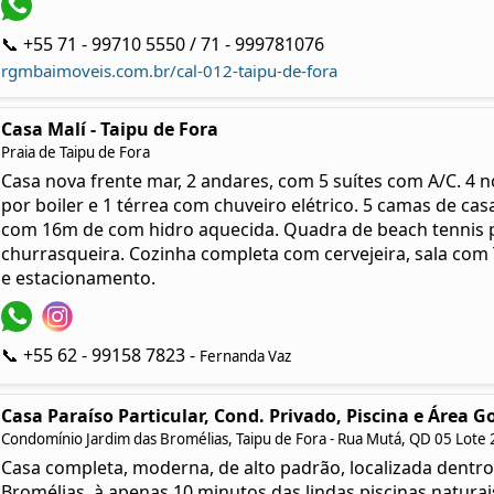
📞 +55 71 - 99710 5550 / 71 - 999781076
rgmbaimoveis.com.br/cal-012-taipu-de-fora
Casa Malí - Taipu de Fora
Praia de Taipu de Fora
Casa nova frente mar, 2 andares, com 5 suítes com A/C. 4
por boiler e 1 térrea com chuveiro elétrico. 5 camas de c
com 16m de com hidro aquecida. Quadra de beach tennis 
churrasqueira. Cozinha completa com cervejeira, sala com
e estacionamento.
📞 +55 62 - 99158 7823 -
Fernanda Vaz
Casa Paraíso Particular, Cond. Privado, Piscina e Área 
Condomínio Jardim das Bromélias, Taipu de Fora - Rua Mutá, QD 05 Lote 
Casa completa, moderna, de alto padrão, localizada dentr
Bromélias, à apenas 10 minutos das lindas piscinas natura