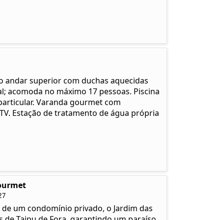
 no andar superior com duchas aquecidas
asal; acomoda no máximo 17 pessoas. Piscina
particular. Varanda gourmet com
 TV. Estação de tratamento de água própria
Gourmet
27
o de um condomínio privado, o Jardim das
is de Taipu de Fora, garantindo um paraíso