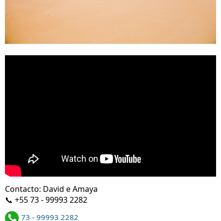
Contacto: David e Amaya
📞 +55 73 - 99993 2282
73 - 99993 2282