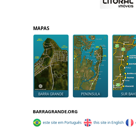
MAPAS
BARRA GRANDE
PENINSULA
SUR BAH
BARRAGRANDE.ORG
este site em Português
this site in English