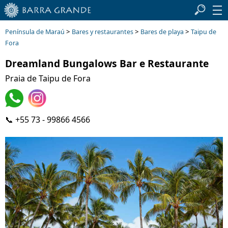
>
>
>
Península de Maraú
Bares y restaurantes
Bares de playa
Taipu de
Fora
Dreamland Bungalows Bar e Restaurante
Praia de Taipu de Fora
📞 +55 73 - 99866 4566