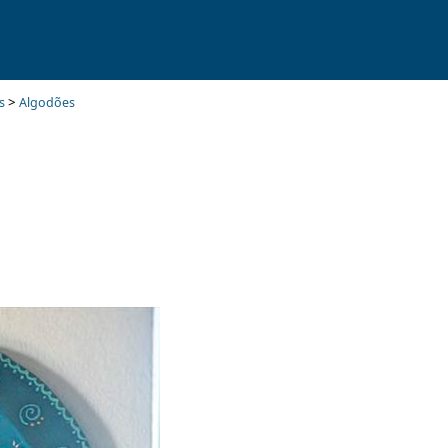
>
s
Algodões